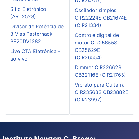
(CIR24257)
Sítio Eletrônico
Oscilador simples
(ART2523)
CIR22224S CB21674E
(CIR21334)
Divisor de Potência de
8 Vias Pasternack
Controle digital de
PE20DV1282
motor CIR25655S
CB25629E
Live CTA Eletrônica -
(CIR26554)
ao vivo
Dimmer CIR22662S
CB22116E (CIR21763)
Vibrato para Guitarra
CIR23563S CB23882E
(CIR23997)
Instituto Newton C. Braga: