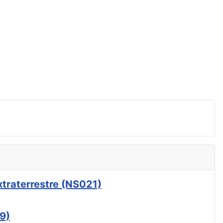
xtraterrestre (NS021)
9)