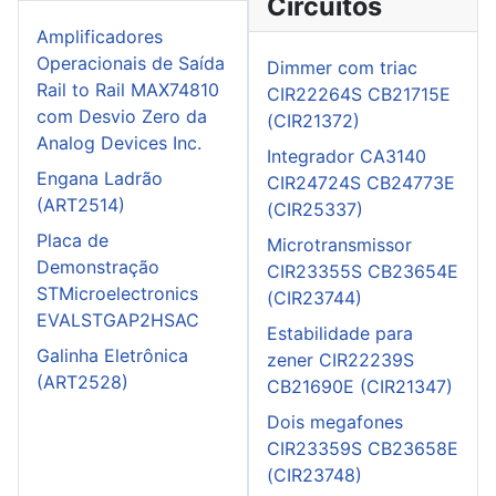
Circuitos
Amplificadores
Operacionais de Saída
Dimmer com triac
Rail to Rail MAX74810
CIR22264S CB21715E
com Desvio Zero da
(CIR21372)
Analog Devices Inc.
Integrador CA3140
Engana Ladrão
CIR24724S CB24773E
(ART2514)
(CIR25337)
Placa de
Microtransmissor
Demonstração
CIR23355S CB23654E
STMicroelectronics
(CIR23744)
EVALSTGAP2HSAC
Estabilidade para
Galinha Eletrônica
zener CIR22239S
(ART2528)
CB21690E (CIR21347)
Dois megafones
CIR23359S CB23658E
(CIR23748)