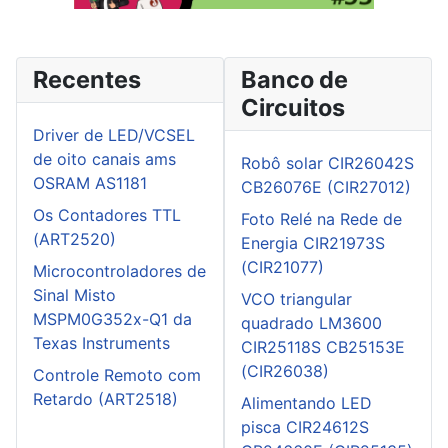
Recentes
Banco de
Circuitos
Driver de LED/VCSEL
de oito canais ams
Robô solar CIR26042S
OSRAM AS1181
CB26076E (CIR27012)
Os Contadores TTL
Foto Relé na Rede de
(ART2520)
Energia CIR21973S
(CIR21077)
Microcontroladores de
Sinal Misto
VCO triangular
MSPM0G352x-Q1 da
quadrado LM3600
Texas Instruments
CIR25118S CB25153E
(CIR26038)
Controle Remoto com
Retardo (ART2518)
Alimentando LED
pisca CIR24612S