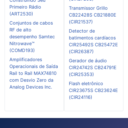
Primeiro Rádio
Transmissor Grillo
(ART2530)
CB22428S CB21880E
(CIR21537)
Conjuntos de cabos
RF de alto
Detector de
desempenho Samtec
batimentos cardíacos
Nitrowave™
CIR25492S CB25472E
(COMD193)
(CIR26387)
Amplificadores
Gerador de áudio
Operacionais de Saída
CIR24742S CB24791E
Rail to Rail MAX74810
(CIR25353)
com Desvio Zero da
Flash eletrônico
Analog Devices Inc.
CIR23675S CB23624E
(CIR24116)