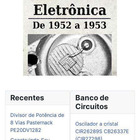
Recentes
Banco de
Circuitos
Divisor de Potência de
8 Vias Pasternack
Oscilador a cristal
PE20DV1282
CIR26289S CB26337E
(CIR27298)
Construindo Seu