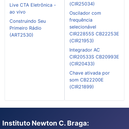
(CIR25034)
Live CTA Eletrônica -
ao vivo
Oscilador com
frequência
Construindo Seu
selecionável
Primeiro Rádio
CIR22855S CB22253E
(ART2530)
(CIR21953)
Integrador AC
CIR20533S CB20993E
(CIR20433)
Chave ativada por
som CB22200E
(CIR21899)
Instituto Newton C. Braga: