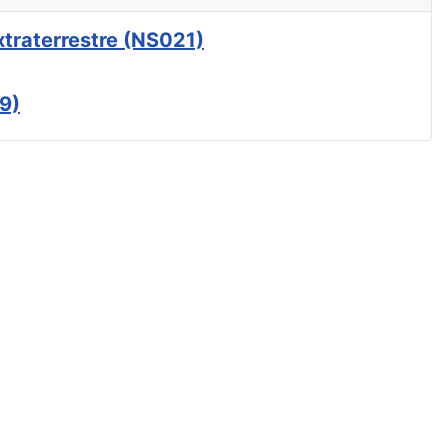
xtraterrestre (NS021)
9)