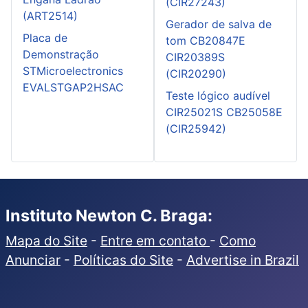
(CIR27243)
(ART2514)
Gerador de salva de
Placa de
tom CB20847E
Demonstração
CIR20389S
STMicroelectronics
(CIR20290)
EVALSTGAP2HSAC
Teste lógico audível
CIR25021S CB25058E
(CIR25942)
Instituto Newton C. Braga:
Mapa do Site
-
Entre em contato
-
Como
Anunciar
-
Políticas do Site
-
Advertise in Brazil