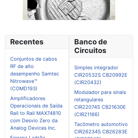
Recentes
Banco de
Circuitos
Conjuntos de cabos
RF de alto
Simples integrador
desempenho Samtec
CIR20532S CB20992E
Nitrowave™
(CIR20432)
(COMD193)
Modulador para sinais
Amplificadores
retangulares
Operacionais de Saída
CIR22074S CB21630E
Rail to Rail MAX74810
(CIR21166)
com Desvio Zero da
Tacômetro automotivo
Analog Devices Inc.
CIR26234S CB26283E
Engana Ladrão