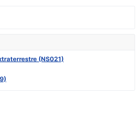
xtraterrestre (NS021)
9)