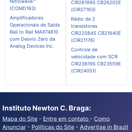
Nitrowave™
CIR26199S CB26202E
(COMD193)
(CIR27163)
Amplificadores
Rádio de 2
Operacionais de Saída
transistores
Rail to Rail MAX74810
CIR22084S CB21640E
com Desvio Zero da
(CIR21176)
Analog Devices Inc.
Controle de
velocidade com SCR
CIR23619S CB23559E
(CIR24051)
Instituto Newton C. Braga:
Mapa do Site
-
Entre em contato
-
Como
Anunciar
-
Políticas do Site
-
Advertise in Brazil