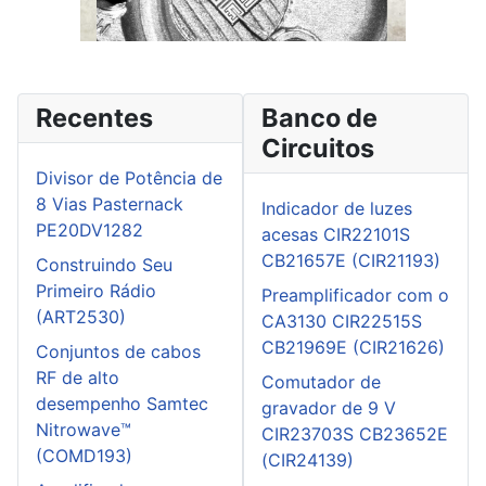
Recentes
Banco de
Circuitos
Divisor de Potência de
8 Vias Pasternack
Indicador de luzes
PE20DV1282
acesas CIR22101S
CB21657E (CIR21193)
Construindo Seu
Primeiro Rádio
Preamplificador com o
(ART2530)
CA3130 CIR22515S
CB21969E (CIR21626)
Conjuntos de cabos
RF de alto
Comutador de
desempenho Samtec
gravador de 9 V
Nitrowave™
CIR23703S CB23652E
(COMD193)
(CIR24139)