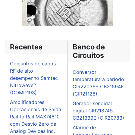
Recentes
Banco de
Circuitos
Conjuntos de cabos
RF de alto
Conversor
desempenho Samtec
temperatura a período
Nitrowave™
CIR22036S CB21594E
(COMD193)
(CIR21128)
Amplificadores
Gerador senoidal
Operacionais de Saída
digital CIR21874S
Rail to Rail MAX74810
CB21339E (CIR20783)
com Desvio Zero da
Alarme de
Analog Devices Inc.
temperatura para