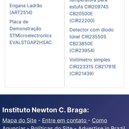
Engana Ladrão
estufa CIR20974S
(ART2514)
CB20500E
(CIR22200)
Placa de
Demonstração
Detector com diodo
STMicroelectronics
túnel CIR23550S
EVALSTGAP2HSAC
CB23850E
(CIR23954)
Voltímetro simples
CIR22331S CB21781E
(CIR21439)
Instituto Newton C. Braga:
Mapa do Site
-
Entre em contato
-
Como
Anunciar
-
Políticas do Site
-
Advertise in Brazil