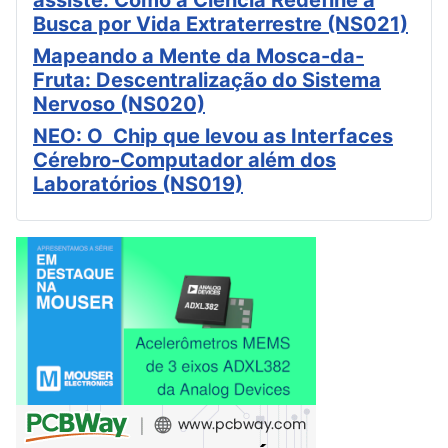
assiste: Como a Ciência Redefine a
Busca por Vida Extraterrestre (NS021)
Mapeando a Mente da Mosca-da-
Fruta: Descentralização do Sistema
Nervoso (NS020)
NEO: O Chip que levou as Interfaces
Cérebro-Computador além dos
Laboratórios (NS019)