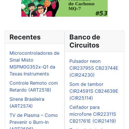
Recentes
Banco de
Circuitos
Microcontroladores de
Sinal Misto
Pulsador neon
MSPM0G352x-Q1 da
CIR23795S CB23744E
Texas Instruments
(CIR24230)
Controle Remoto com
Som de tambor
Retardo (ART2518)
CIR24591S CB24639E
(CIR25114)
Sirene Brasileira
(ART2574)
Ceifador para
microfone CIR22311S
TV de Plasma – Como
CB21761E (CIR21419)
Prevenir o Burn-In