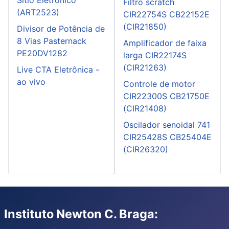
Filtro scratch
(ART2523)
CIR22754S CB22152E
(CIR21850)
Divisor de Potência de
8 Vias Pasternack
Amplificador de faixa
PE20DV1282
larga CIR22174S
(CIR21263)
Live CTA Eletrônica -
ao vivo
Controle de motor
CIR22300S CB21750E
(CIR21408)
Oscilador senoidal 741
CIR25428S CB25404E
(CIR26320)
Instituto Newton C. Braga: