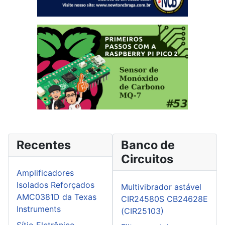
Recentes
Banco de
Circuitos
Amplificadores
Isolados Reforçados
Multivibrador astável
AMC0381D da Texas
CIR24580S CB24628E
Instruments
(CIR25103)
Sítio Eletrônico