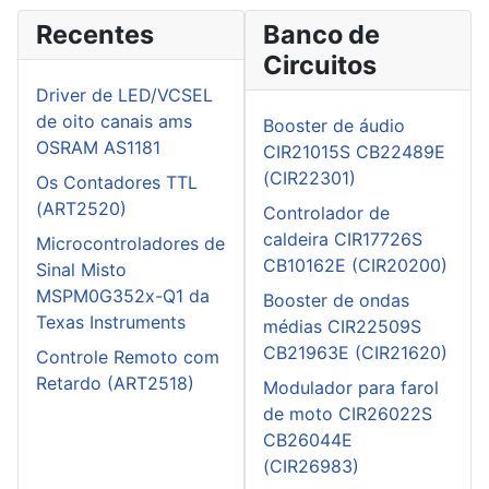
Recentes
Banco de
Circuitos
Driver de LED/VCSEL
de oito canais ams
Booster de áudio
OSRAM AS1181
CIR21015S CB22489E
(CIR22301)
Os Contadores TTL
(ART2520)
Controlador de
caldeira CIR17726S
Microcontroladores de
CB10162E (CIR20200)
Sinal Misto
MSPM0G352x-Q1 da
Booster de ondas
Texas Instruments
médias CIR22509S
CB21963E (CIR21620)
Controle Remoto com
Retardo (ART2518)
Modulador para farol
de moto CIR26022S
CB26044E
(CIR26983)