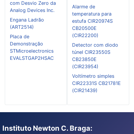
com Desvio Zero da
Alarme de
Analog Devices Inc.
temperatura para
Engana Ladrão
estufa CIR20974S
(ART2514)
CB20500E
(CIR22200)
Placa de
Demonstração
Detector com diodo
STMicroelectronics
túnel CIR23550S
EVALSTGAP2HSAC
CB23850E
(CIR23954)
Voltímetro simples
CIR22331S CB21781E
(CIR21439)
Instituto Newton C. Braga: