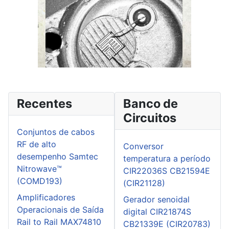
Recentes
Banco de
Circuitos
Conjuntos de cabos
RF de alto
Conversor
desempenho Samtec
temperatura a período
Nitrowave™
CIR22036S CB21594E
(COMD193)
(CIR21128)
Amplificadores
Gerador senoidal
Operacionais de Saída
digital CIR21874S
Rail to Rail MAX74810
CB21339E (CIR20783)