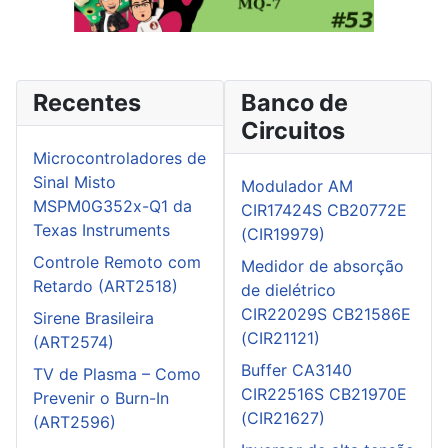
Recentes
Banco de
Circuitos
Microcontroladores de
Sinal Misto
Modulador AM
MSPM0G352x-Q1 da
CIR17424S CB20772E
Texas Instruments
(CIR19979)
Controle Remoto com
Medidor de absorção
Retardo (ART2518)
de dielétrico
CIR22029S CB21586E
Sirene Brasileira
(CIR21121)
(ART2574)
Buffer CA3140
TV de Plasma – Como
CIR22516S CB21970E
Prevenir o Burn-In
(CIR21627)
(ART2596)