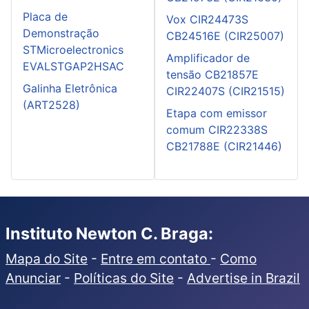
Placa de
Vox CIR24473S
Demonstração
CB24516E (CIR25007)
STMicroelectronics
Amplificador de
EVALSTGAP2HSAC
tensão CB21857E
Galinha Eletrônica
CIR22407S (CIR21515)
(ART2528)
Etapa com emissor
comum CIR22338S
CB21788E (CIR21446)
Instituto Newton C. Braga:
Mapa do Site
-
Entre em contato
-
Como
Anunciar
-
Políticas do Site
-
Advertise in Brazil