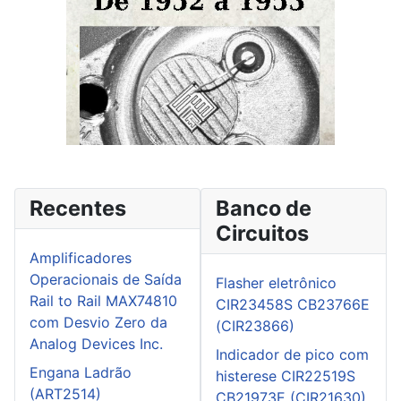
Recentes
Banco de
Circuitos
Amplificadores
Operacionais de Saída
Flasher eletrônico
Rail to Rail MAX74810
CIR23458S CB23766E
com Desvio Zero da
(CIR23866)
Analog Devices Inc.
Indicador de pico com
Engana Ladrão
histerese CIR22519S
(ART2514)
CB21973E (CIR21630)