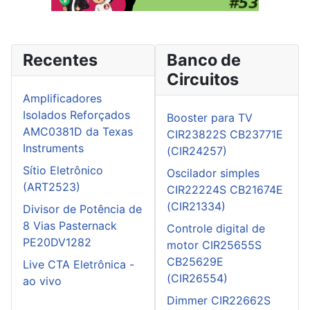
Recentes
Banco de
Circuitos
Amplificadores
Isolados Reforçados
Booster para TV
AMC0381D da Texas
CIR23822S CB23771E
Instruments
(CIR24257)
Sítio Eletrônico
Oscilador simples
(ART2523)
CIR22224S CB21674E
(CIR21334)
Divisor de Potência de
8 Vias Pasternack
Controle digital de
PE20DV1282
motor CIR25655S
CB25629E
Live CTA Eletrônica -
(CIR26554)
ao vivo
Dimmer CIR22662S