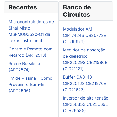
Recentes
Banco de
Circuitos
Microcontroladores de
Sinal Misto
Modulador AM
MSPM0G352x-Q1 da
CIR17424S CB20772E
Texas Instruments
(CIR19979)
Controle Remoto com
Medidor de absorção
Retardo (ART2518)
de dielétrico
CIR22029S CB21586E
Sirene Brasileira
(CIR21121)
(ART2574)
Buffer CA3140
TV de Plasma – Como
CIR22516S CB21970E
Prevenir o Burn-In
(CIR21627)
(ART2596)
Inversor de alta tensão
CIR25685S CB25669E
(CIR26585)