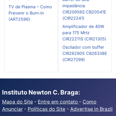
impedância
TV de Plasma – Como
CIR20956S CB20541E
Prevenir o Burn-In
(CIR22241)
(ART2596)
Amplificador de 40W
para 175 MHz
CIR22211S (CIR21305)
Oscilador com buffer
CIR26290S CB26338E
(CIR27299)
Instituto Newton C. Braga:
Mapa do Site
-
Entre em contato
-
Como
Anunciar
-
Políticas do Site
-
Advertise in Brazil