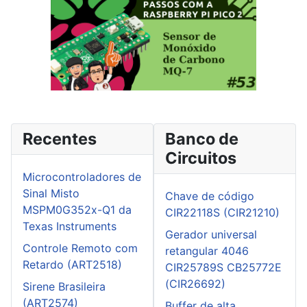
Recentes
Banco de
Circuitos
Microcontroladores de
Sinal Misto
Chave de código
MSPM0G352x-Q1 da
CIR22118S (CIR21210)
Texas Instruments
Gerador universal
Controle Remoto com
retangular 4046
Retardo (ART2518)
CIR25789S CB25772E
(CIR26692)
Sirene Brasileira
(ART2574)
Buffer de alta