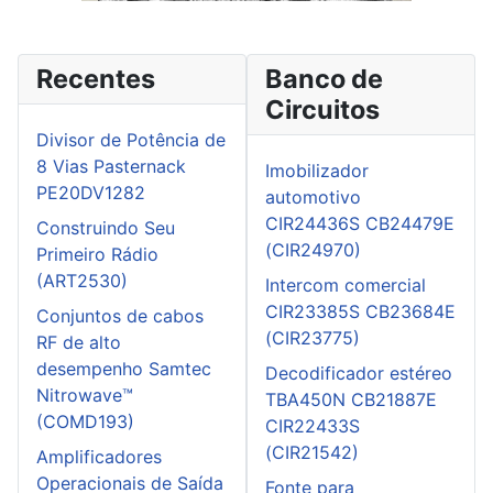
Recentes
Banco de
Circuitos
Divisor de Potência de
8 Vias Pasternack
Imobilizador
PE20DV1282
automotivo
CIR24436S CB24479E
Construindo Seu
(CIR24970)
Primeiro Rádio
(ART2530)
Intercom comercial
CIR23385S CB23684E
Conjuntos de cabos
(CIR23775)
RF de alto
desempenho Samtec
Decodificador estéreo
Nitrowave™
TBA450N CB21887E
(COMD193)
CIR22433S
(CIR21542)
Amplificadores
Operacionais de Saída
Fonte para