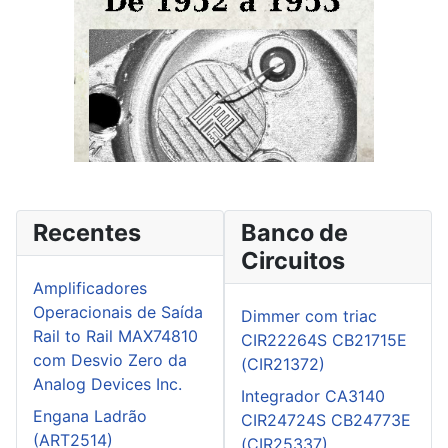
Recentes
Banco de
Circuitos
Amplificadores
Operacionais de Saída
Dimmer com triac
Rail to Rail MAX74810
CIR22264S CB21715E
com Desvio Zero da
(CIR21372)
Analog Devices Inc.
Integrador CA3140
Engana Ladrão
CIR24724S CB24773E
(ART2514)
(CIR25337)