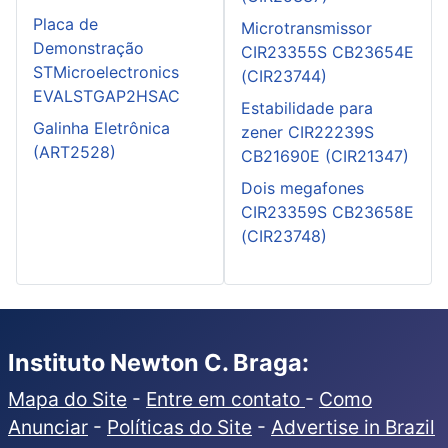
Placa de
Microtransmissor
Demonstração
CIR23355S CB23654E
STMicroelectronics
(CIR23744)
EVALSTGAP2HSAC
Estabilidade para
Galinha Eletrônica
zener CIR22239S
(ART2528)
CB21690E (CIR21347)
Dois megafones
CIR23359S CB23658E
(CIR23748)
Instituto Newton C. Braga:
Mapa do Site
-
Entre em contato
-
Como
Anunciar
-
Políticas do Site
-
Advertise in Brazil