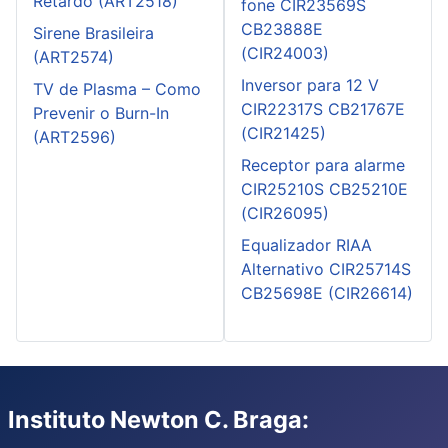
Retardo (ART2518)
fone CIR23569S
CB23888E
Sirene Brasileira
(CIR24003)
(ART2574)
Inversor para 12 V
TV de Plasma – Como
CIR22317S CB21767E
Prevenir o Burn-In
(CIR21425)
(ART2596)
Receptor para alarme
CIR25210S CB25210E
(CIR26095)
Equalizador RIAA
Alternativo CIR25714S
CB25698E (CIR26614)
Instituto Newton C. Braga: