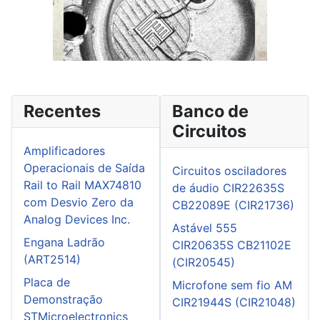
Recentes
Banco de
Circuitos
Amplificadores
Operacionais de Saída
Circuitos osciladores
Rail to Rail MAX74810
de áudio CIR22635S
com Desvio Zero da
CB22089E (CIR21736)
Analog Devices Inc.
Astável 555
Engana Ladrão
CIR20635S CB21102E
(ART2514)
(CIR20545)
Placa de
Microfone sem fio AM
Demonstração
CIR21944S (CIR21048)
STMicroelectronics