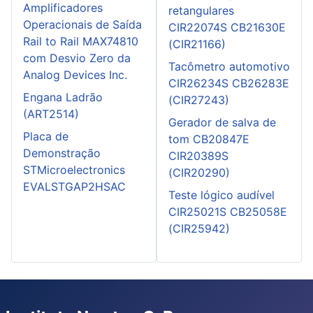
Amplificadores
retangulares
Operacionais de Saída
CIR22074S CB21630E
Rail to Rail MAX74810
(CIR21166)
com Desvio Zero da
Tacômetro automotivo
Analog Devices Inc.
CIR26234S CB26283E
Engana Ladrão
(CIR27243)
(ART2514)
Gerador de salva de
Placa de
tom CB20847E
Demonstração
CIR20389S
STMicroelectronics
(CIR20290)
EVALSTGAP2HSAC
Teste lógico audível
CIR25021S CB25058E
(CIR25942)