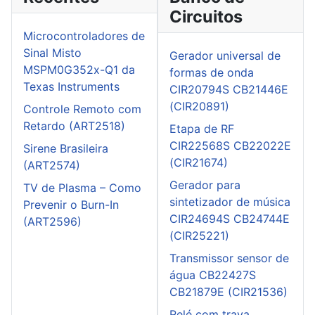
Circuitos
Microcontroladores de
Sinal Misto
Gerador universal de
MSPM0G352x-Q1 da
formas de onda
Texas Instruments
CIR20794S CB21446E
(CIR20891)
Controle Remoto com
Retardo (ART2518)
Etapa de RF
CIR22568S CB22022E
Sirene Brasileira
(CIR21674)
(ART2574)
Gerador para
TV de Plasma – Como
sintetizador de música
Prevenir o Burn-In
CIR24694S CB24744E
(ART2596)
(CIR25221)
Transmissor sensor de
água CB22427S
CB21879E (CIR21536)
Relé com trava