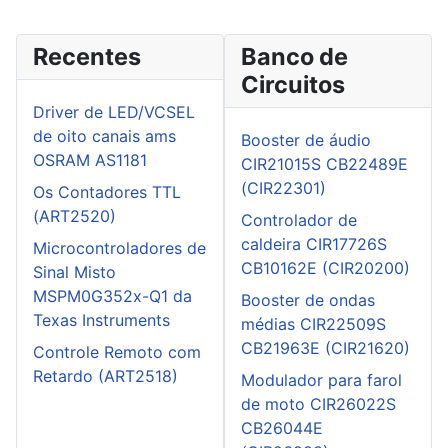
Recentes
Banco de
Circuitos
Driver de LED/VCSEL
de oito canais ams
Booster de áudio
OSRAM AS1181
CIR21015S CB22489E
(CIR22301)
Os Contadores TTL
(ART2520)
Controlador de
caldeira CIR17726S
Microcontroladores de
CB10162E (CIR20200)
Sinal Misto
MSPM0G352x-Q1 da
Booster de ondas
Texas Instruments
médias CIR22509S
CB21963E (CIR21620)
Controle Remoto com
Retardo (ART2518)
Modulador para farol
de moto CIR26022S
CB26044E