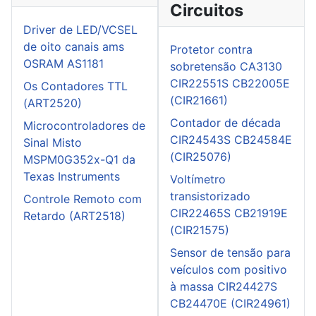
Circuitos
Driver de LED/VCSEL
de oito canais ams
Protetor contra
OSRAM AS1181
sobretensão CA3130
CIR22551S CB22005E
Os Contadores TTL
(CIR21661)
(ART2520)
Contador de década
Microcontroladores de
CIR24543S CB24584E
Sinal Misto
(CIR25076)
MSPM0G352x-Q1 da
Texas Instruments
Voltímetro
transistorizado
Controle Remoto com
CIR22465S CB21919E
Retardo (ART2518)
(CIR21575)
Sensor de tensão para
veículos com positivo
à massa CIR24427S
CB24470E (CIR24961)