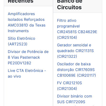
Recentes
Banco de
Circuitos
Amplificadores
Isolados Reforçados
Filtro ativo
AMC0381D da Texas
programável
Instruments
CIR24581S CB24629E
(CIR25104)
Sítio Eletrônico
(ART2523)
Gerador senoidal e
quadrado CIR21131S
Divisor de Potência de
(CIR21322)
8 Vias Pasternack
PE20DV1282
Oscilador de baixa
distorção CIR17609S
Live CTA Eletrônica -
CB10069E (CIR20117)
ao vivo
FV CIR21210S
(CIR21304)
Divisor binário com
SUS CIR17209S