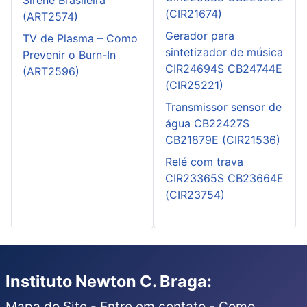
Sirene Brasileira
(CIR21674)
(ART2574)
Gerador para
TV de Plasma – Como
sintetizador de música
Prevenir o Burn-In
CIR24694S CB24744E
(ART2596)
(CIR25221)
Transmissor sensor de
água CB22427S
CB21879E (CIR21536)
Relé com trava
CIR23365S CB23664E
(CIR23754)
Instituto Newton C. Braga:
Mapa do Site
-
Entre em contato
-
Como