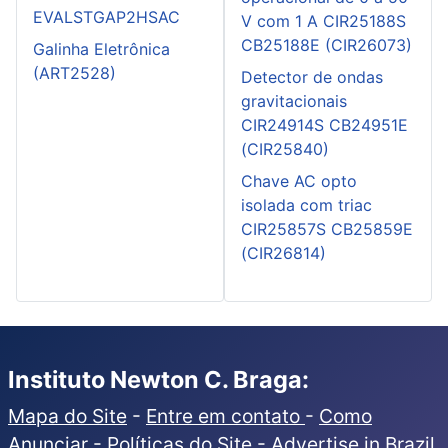
EVALSTGAP2HSAC
V com 1 A CIR25188S
CB25188E (CIR26073)
Galinha Eletrônica
(ART2528)
Detector de ondas
gravitacionais
CIR24914S CB24951E
(CIR25840)
Chave AC opto
isolada com triac
CIR25857S CB25859E
(CIR26814)
Instituto Newton C. Braga:
Mapa do Site
-
Entre em contato
-
Como
Anunciar
-
Políticas do Site
-
Advertise in Brazil