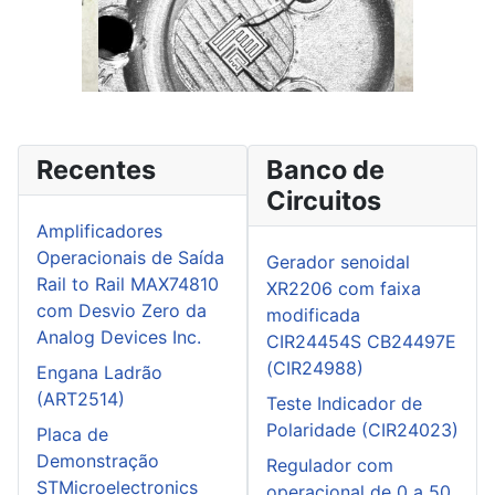
Recentes
Banco de
Circuitos
Amplificadores
Operacionais de Saída
Gerador senoidal
Rail to Rail MAX74810
XR2206 com faixa
com Desvio Zero da
modificada
Analog Devices Inc.
CIR24454S CB24497E
(CIR24988)
Engana Ladrão
(ART2514)
Teste Indicador de
Polaridade (CIR24023)
Placa de
Demonstração
Regulador com
STMicroelectronics
operacional de 0 a 50