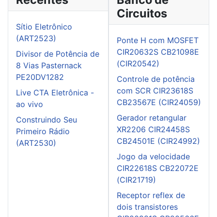
Circuitos
Sítio Eletrônico
(ART2523)
Ponte H com MOSFET
CIR20632S CB21098E
Divisor de Potência de
(CIR20542)
8 Vias Pasternack
PE20DV1282
Controle de potência
com SCR CIR23618S
Live CTA Eletrônica -
CB23567E (CIR24059)
ao vivo
Gerador retangular
Construindo Seu
XR2206 CIR24458S
Primeiro Rádio
CB24501E (CIR24992)
(ART2530)
Jogo da velocidade
CIR22618S CB22072E
(CIR21719)
Receptor reflex de
dois transistores