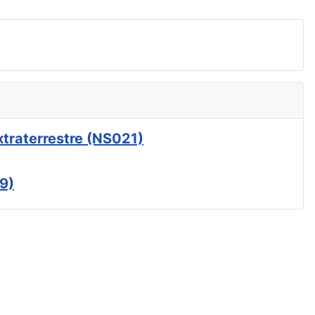
xtraterrestre (NS021)
9)