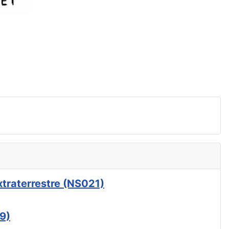
xtraterrestre (NS021)
9)