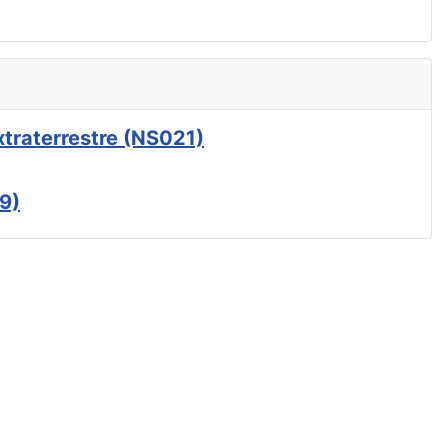
xtraterrestre (NS021)
9)