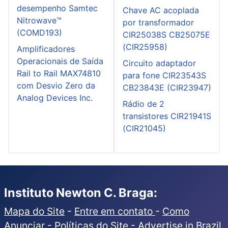
desempenho Samtec
Chave AC acoplada
Nitrowave™
por transformador
(COMD193)
CIR25038S CB25075E
(CIR25958)
Amplificadores
Operacionais de Saída
Circuito adaptador
Rail to Rail MAX74810
para fone CIR23543S
com Desvio Zero da
CB23843E (CIR23947)
Analog Devices Inc.
Rádio de 2
transistores CIR21941S
(CIR21045)
Instituto Newton C. Braga:
Mapa do Site
-
Entre em contato
-
Como
Anunciar
-
Políticas do Site
-
Advertise in Brazil