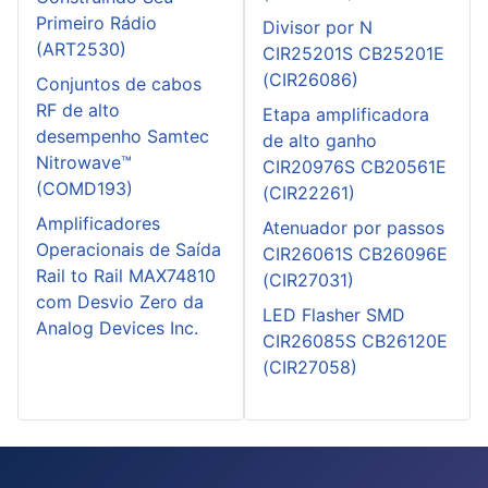
Primeiro Rádio
Divisor por N
(ART2530)
CIR25201S CB25201E
(CIR26086)
Conjuntos de cabos
RF de alto
Etapa amplificadora
desempenho Samtec
de alto ganho
Nitrowave™
CIR20976S CB20561E
(COMD193)
(CIR22261)
Amplificadores
Atenuador por passos
Operacionais de Saída
CIR26061S CB26096E
Rail to Rail MAX74810
(CIR27031)
com Desvio Zero da
LED Flasher SMD
Analog Devices Inc.
CIR26085S CB26120E
(CIR27058)