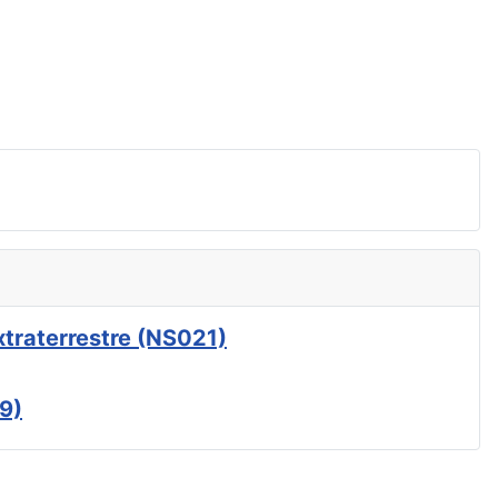
xtraterrestre (NS021)
9)