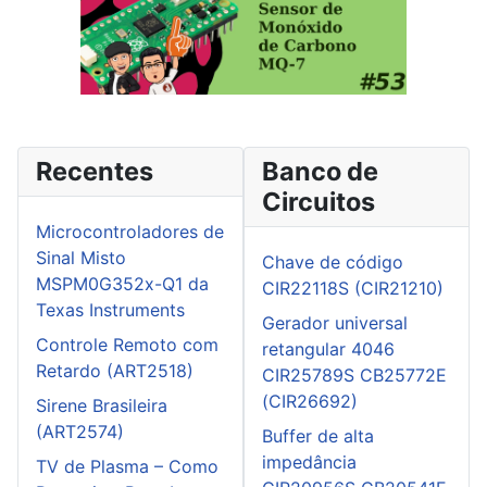
Recentes
Banco de
Circuitos
Microcontroladores de
Sinal Misto
Chave de código
MSPM0G352x-Q1 da
CIR22118S (CIR21210)
Texas Instruments
Gerador universal
Controle Remoto com
retangular 4046
Retardo (ART2518)
CIR25789S CB25772E
(CIR26692)
Sirene Brasileira
(ART2574)
Buffer de alta
impedância
TV de Plasma – Como