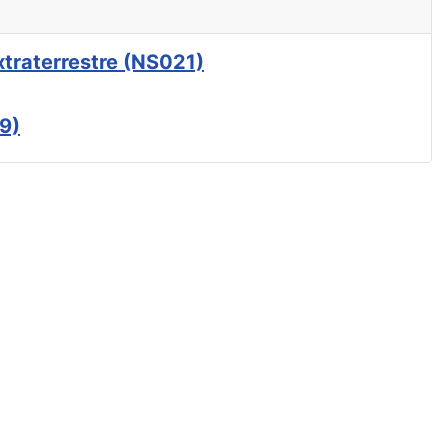
xtraterrestre (NS021)
9)