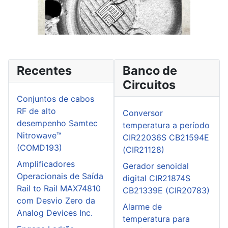
Recentes
Banco de
Circuitos
Conjuntos de cabos
RF de alto
Conversor
desempenho Samtec
temperatura a período
Nitrowave™
CIR22036S CB21594E
(COMD193)
(CIR21128)
Amplificadores
Gerador senoidal
Operacionais de Saída
digital CIR21874S
Rail to Rail MAX74810
CB21339E (CIR20783)
com Desvio Zero da
Alarme de
Analog Devices Inc.
temperatura para