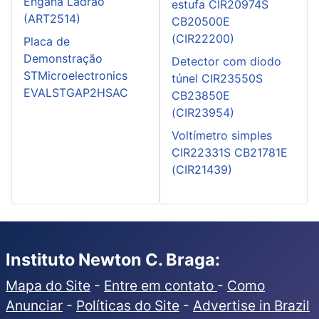
Engana Ladrão
estufa CIR20974S
(ART2514)
CB20500E
(CIR22200)
Placa de
Demonstração
Detector com diodo
STMicroelectronics
túnel CIR23550S
EVALSTGAP2HSAC
CB23850E
(CIR23954)
Voltímetro simples
CIR22331S CB21781E
(CIR21439)
Instituto Newton C. Braga:
Mapa do Site
-
Entre em contato
-
Como
Anunciar
-
Políticas do Site
-
Advertise in Brazil