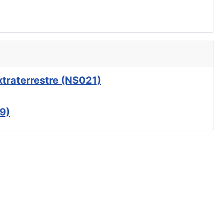
xtraterrestre (NS021)
9)