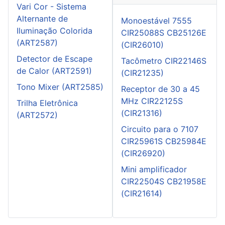
Vari Cor - Sistema
Alternante de
Monoestável 7555
Iluminação Colorida
CIR25088S CB25126E
(ART2587)
(CIR26010)
Detector de Escape
Tacômetro CIR22146S
de Calor (ART2591)
(CIR21235)
Tono Mixer (ART2585)
Receptor de 30 a 45
MHz CIR22125S
Trilha Eletrônica
(CIR21316)
(ART2572)
Circuito para o 7107
CIR25961S CB25984E
(CIR26920)
Mini amplificador
CIR22504S CB21958E
(CIR21614)