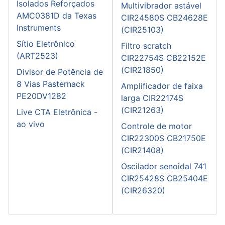
Isolados Reforçados
Multivibrador astável
AMC0381D da Texas
CIR24580S CB24628E
Instruments
(CIR25103)
Sítio Eletrônico
Filtro scratch
(ART2523)
CIR22754S CB22152E
(CIR21850)
Divisor de Potência de
8 Vias Pasternack
Amplificador de faixa
PE20DV1282
larga CIR22174S
(CIR21263)
Live CTA Eletrônica -
ao vivo
Controle de motor
CIR22300S CB21750E
(CIR21408)
Oscilador senoidal 741
CIR25428S CB25404E
(CIR26320)