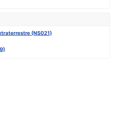
xtraterrestre (NS021)
9)