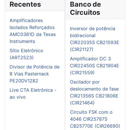
Recentes
Banco de
Circuitos
Amplificadores
Isolados Reforçados
Inversor de potência
AMC0381D da Texas
bidirecional
Instruments
CIR22035S CB21593E
(CIR21127)
Sítio Eletrônico
(ART2523)
Amplificador DC 3
CIR22450S CB21904E
Divisor de Potência de
(CIR21559)
8 Vias Pasternack
PE20DV1282
Oscilador por
deslocamento de fase
Live CTA Eletrônica -
CIR21356S CB21806E
ao vivo
(CIR21464)
Circuito FSK com o
4046 CIR25787S
CB25770E (CIR26690)