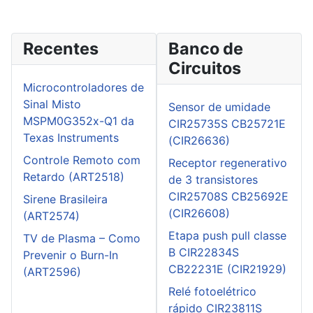
Recentes
Banco de
Circuitos
Microcontroladores de
Sinal Misto
Sensor de umidade
MSPM0G352x-Q1 da
CIR25735S CB25721E
Texas Instruments
(CIR26636)
Controle Remoto com
Receptor regenerativo
Retardo (ART2518)
de 3 transistores
CIR25708S CB25692E
Sirene Brasileira
(CIR26608)
(ART2574)
Etapa push pull classe
TV de Plasma – Como
B CIR22834S
Prevenir o Burn-In
CB22231E (CIR21929)
(ART2596)
Relé fotoelétrico
rápido CIR23811S