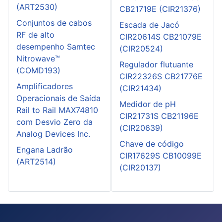
(ART2530)
CB21719E (CIR21376)
Conjuntos de cabos
Escada de Jacó
RF de alto
CIR20614S CB21079E
desempenho Samtec
(CIR20524)
Nitrowave™
Regulador flutuante
(COMD193)
CIR22326S CB21776E
Amplificadores
(CIR21434)
Operacionais de Saída
Medidor de pH
Rail to Rail MAX74810
CIR21731S CB21196E
com Desvio Zero da
(CIR20639)
Analog Devices Inc.
Chave de código
Engana Ladrão
CIR17629S CB10099E
(ART2514)
(CIR20137)