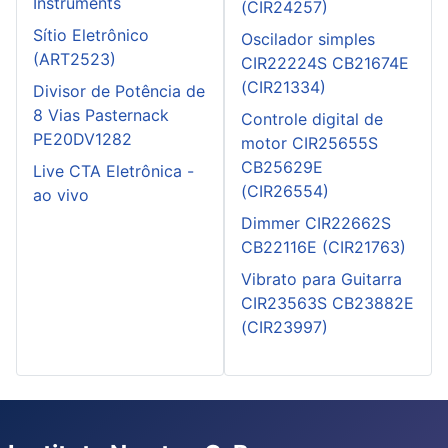
Instruments
(CIR24257)
Sítio Eletrônico
Oscilador simples
(ART2523)
CIR22224S CB21674E
(CIR21334)
Divisor de Potência de
8 Vias Pasternack
Controle digital de
PE20DV1282
motor CIR25655S
CB25629E
Live CTA Eletrônica -
(CIR26554)
ao vivo
Dimmer CIR22662S
CB22116E (CIR21763)
Vibrato para Guitarra
CIR23563S CB23882E
(CIR23997)